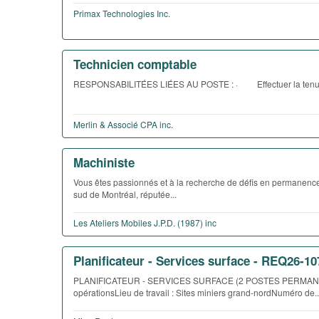
Primax Technologies Inc.
Technicien comptable
RESPONSABILITÉES LIÉES AU POSTE : · Effectuer la tenue d
Merlin & Associé CPA inc.
Machiniste
Vous êtes passionnés et à la recherche de défis en permanence
sud de Montréal, réputée...
Les Ateliers Mobiles J.P.D. (1987) inc
Planificateur - Services surface - REQ26-10
PLANIFICATEUR - SERVICES SURFACE (2 POSTES PERMANENTS)S
opérationsLieu de travail : Sites miniers grand-nordNuméro de..