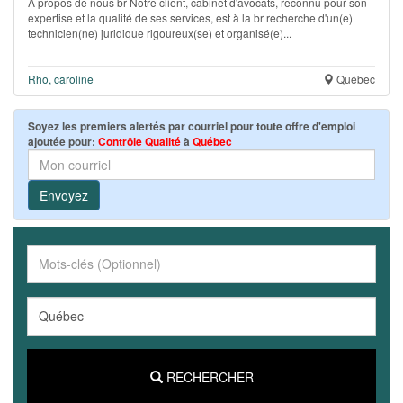
À propos de nous br Notre client, cabinet d'avocats, reconnu pour son
expertise et la qualité de ses services, est à la br recherche d'un(e)
technicien(ne) juridique rigoureux(se) et organisé(e)...
Rho, caroline
Québec
Soyez les premiers alertés par courriel pour toute offre d'emploi
ajoutée pour:
Contrôle Qualité
à
Québec
Envoyez
RECHERCHER