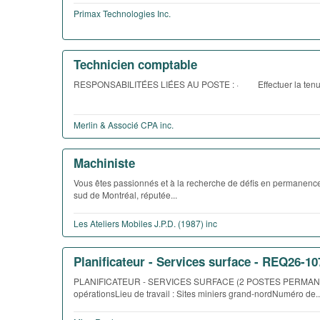
Primax Technologies Inc.
Technicien comptable
RESPONSABILITÉES LIÉES AU POSTE : · Effectuer la tenue d
Merlin & Associé CPA inc.
Machiniste
Vous êtes passionnés et à la recherche de défis en permanence
sud de Montréal, réputée...
Les Ateliers Mobiles J.P.D. (1987) inc
Planificateur - Services surface - REQ26-10
PLANIFICATEUR - SERVICES SURFACE (2 POSTES PERMANENTS)S
opérationsLieu de travail : Sites miniers grand-nordNuméro de..