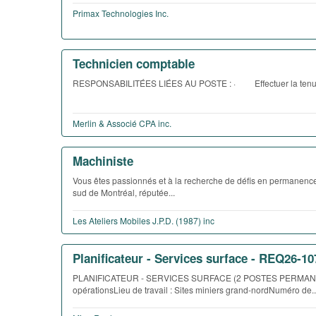
Primax Technologies Inc.
Technicien comptable
RESPONSABILITÉES LIÉES AU POSTE : · Effectuer la tenue d
Merlin & Associé CPA inc.
Machiniste
Vous êtes passionnés et à la recherche de défis en permanence
sud de Montréal, réputée...
Les Ateliers Mobiles J.P.D. (1987) inc
Planificateur - Services surface - REQ26-10
PLANIFICATEUR - SERVICES SURFACE (2 POSTES PERMANENTS)S
opérationsLieu de travail : Sites miniers grand-nordNuméro de..