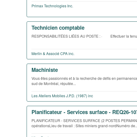
Primax Technologies Inc.
Technicien comptable
RESPONSABILITÉES LIÉES AU POSTE : · Effectuer la tenue d
Merlin & Associé CPA inc.
Machiniste
Vous êtes passionnés et à la recherche de défis en permanence
sud de Montréal, réputée...
Les Ateliers Mobiles J.P.D. (1987) inc
Planificateur - Services surface - REQ26-10
PLANIFICATEUR - SERVICES SURFACE (2 POSTES PERMANENTS)S
opérationsLieu de travail : Sites miniers grand-nordNuméro de..