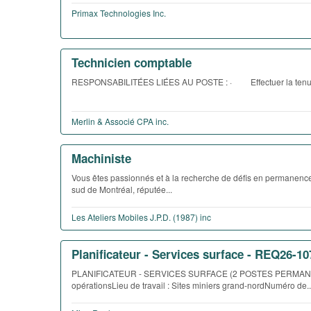
Primax Technologies Inc.
Technicien comptable
RESPONSABILITÉES LIÉES AU POSTE : · Effectuer la tenue d
Merlin & Associé CPA inc.
Machiniste
Vous êtes passionnés et à la recherche de défis en permanence
sud de Montréal, réputée...
Les Ateliers Mobiles J.P.D. (1987) inc
Planificateur - Services surface - REQ26-10
PLANIFICATEUR - SERVICES SURFACE (2 POSTES PERMANENTS)S
opérationsLieu de travail : Sites miniers grand-nordNuméro de..