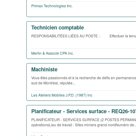
Primax Technologies Inc.
Technicien comptable
RESPONSABILITÉES LIÉES AU POSTE : · Effectuer la tenue d
Merlin & Associé CPA inc.
Machiniste
Vous êtes passionnés et à la recherche de défis en permanence
sud de Montréal, réputée...
Les Ateliers Mobiles J.P.D. (1987) inc
Planificateur - Services surface - REQ26-10
PLANIFICATEUR - SERVICES SURFACE (2 POSTES PERMANENTS)S
opérationsLieu de travail : Sites miniers grand-nordNuméro de..