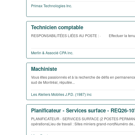
Primax Technologies Inc.
Technicien comptable
RESPONSABILITÉES LIÉES AU POSTE : · Effectuer la tenue d
Merlin & Associé CPA inc.
Machiniste
Vous êtes passionnés et à la recherche de défis en permanence
sud de Montréal, réputée...
Les Ateliers Mobiles J.P.D. (1987) inc
Planificateur - Services surface - REQ26-10
PLANIFICATEUR - SERVICES SURFACE (2 POSTES PERMANENTS)S
opérationsLieu de travail : Sites miniers grand-nordNuméro de..