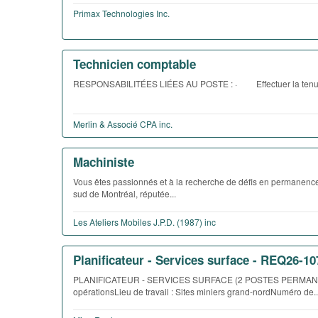
Primax Technologies Inc.
Technicien comptable
RESPONSABILITÉES LIÉES AU POSTE : · Effectuer la tenue d
Merlin & Associé CPA inc.
Machiniste
Vous êtes passionnés et à la recherche de défis en permanence
sud de Montréal, réputée...
Les Ateliers Mobiles J.P.D. (1987) inc
Planificateur - Services surface - REQ26-10
PLANIFICATEUR - SERVICES SURFACE (2 POSTES PERMANENTS)S
opérationsLieu de travail : Sites miniers grand-nordNuméro de..