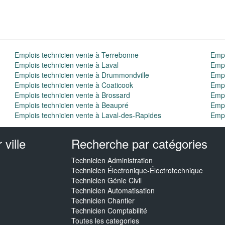
Emplois technicien vente à Terrebonne
Empl
Emplois technicien vente à Laval
Empl
Emplois technicien vente à Drummondville
Empl
Emplois technicien vente à Coaticook
Empl
Emplois technicien vente à Brossard
Empl
Emplois technicien vente à Beaupré
Empl
Emplois technicien vente à Laval-des-Rapides
Empl
ville
Recherche par catégories
Technicien Administration
Technicien Électronique-Électrotechnique
Technicien Génie Civil
Technicien Automatisation
Technicien Chantier
Technicien Comptabilité
Toutes les categories