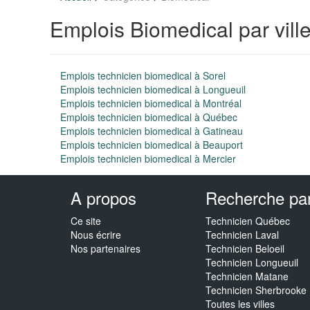
Emplois Biomedical par vill
Emplois technicien biomedical à Sorel
Emplois technicien biomedical à Longueuil
Emplois technicien biomedical à Montréal
Emplois technicien biomedical à Québec
Emplois technicien biomedical à Gatineau
Emplois technicien biomedical à Beauport
Emplois technicien biomedical à Mercier
A propos
Recherche par 
Ce site
Technicien Québec
Nous écrire
Technicien Laval
Nos partenaires
Technicien Beloeil
Technicien Longueuil
Technicien Matane
Technicien Sherbrooke
Toutes les villes