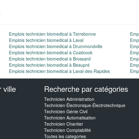
e
Emplois technicien biomedical à Terrebonne
Empl
Emplois technicien biomedical à Laval
Empl
Emplois technicien biomedical à Drummondville
Empl
Emplois technicien biomedical à Coaticook
Empl
Emplois technicien biomedical à Brossard
Empl
Emplois technicien biomedical à Beaupré
Empl
Emplois technicien biomedical à Laval-des-Rapides
Empl
ville
Recherche par catégories
Technicien Administration
Technicien Électronique-Électrotechnique
Technicien Génie Civil
Technicien Automatisation
Technicien Chantier
Technicien Comptabilité
Toutes les categories