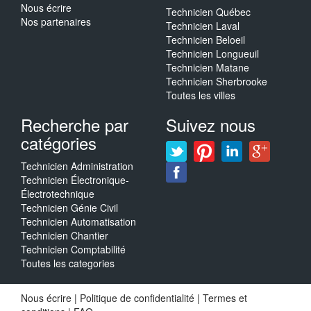
Nous écrire
Technicien Québec
Nos partenaires
Technicien Laval
Technicien Beloeil
Technicien Longueuil
Technicien Matane
Technicien Sherbrooke
Toutes les villes
Recherche par
Suivez nous
catégories
Technicien Administration
Technicien Électronique-
Électrotechnique
Technicien Génie Civil
Technicien Automatisation
Technicien Chantier
Technicien Comptabilité
Toutes les categories
Nous écrire
|
Politique de confidentialité
|
Termes et