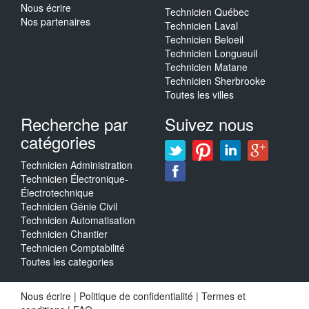
Nous écrire
Technicien Québec
Nos partenaires
Technicien Laval
Technicien Beloeil
Technicien Longueuil
Technicien Matane
Technicien Sherbrooke
Toutes les villes
Recherche par
Suivez nous
catégories
Technicien Administration
Technicien Électronique-
Électrotechnique
Technicien Génie Civil
Technicien Automatisation
Technicien Chantier
Technicien Comptabilité
Toutes les categories
Nous écrire
|
Politique de confidentialité
|
Termes et