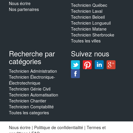
Nous écrire
Technicien Québec
Nos partenaires
Technicien Laval
Technicien Beloeil
Technicien Longueuil
Technicien Matane
Technicien Sherbrooke
Toutes les villes
Recherche par
Suivez nous
catégories
Technicien Administration
Technicien Électronique-
Électrotechnique
Technicien Génie Civil
Technicien Automatisation
Technicien Chantier
Technicien Comptabilité
Toutes les categories
Nous écrire
|
Politique de confidentialité
|
Termes et