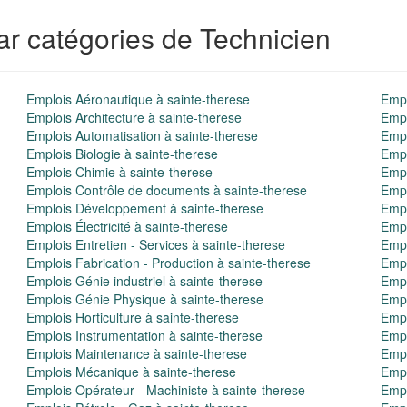
ar catégories de Technicien
Emplois Aéronautique à sainte-therese
Empl
Emplois Architecture à sainte-therese
Empl
Emplois Automatisation à sainte-therese
Empl
Emplois Biologie à sainte-therese
Empl
Emplois Chimie à sainte-therese
Empl
Emplois Contrôle de documents à sainte-therese
Empl
Emplois Développement à sainte-therese
Empl
Emplois Électricité à sainte-therese
Empl
Emplois Entretien - Services à sainte-therese
Empl
Emplois Fabrication - Production à sainte-therese
Empl
Emplois Génie industriel à sainte-therese
Empl
Emplois Génie Physique à sainte-therese
Empl
Emplois Horticulture à sainte-therese
Empl
Emplois Instrumentation à sainte-therese
Empl
Emplois Maintenance à sainte-therese
Empl
Emplois Mécanique à sainte-therese
Empl
Emplois Opérateur - Machiniste à sainte-therese
Empl