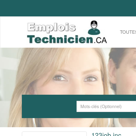
TOUTE
123job inc.