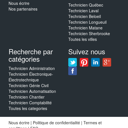
Nous écrire
Technicien Québec
Nos partenaires
Technicien Laval
Technicien Beloeil
Technicien Longueuil
Technicien Matane
Technicien Sherbrooke
Toutes les villes
Recherche par
Suivez nous
catégories
Technicien Administration
Technicien Électronique-
Électrotechnique
Technicien Génie Civil
Technicien Automatisation
Technicien Chantier
Technicien Comptabilité
Toutes les categories
Nous écrire
|
Politique de confidentialité
|
Termes et