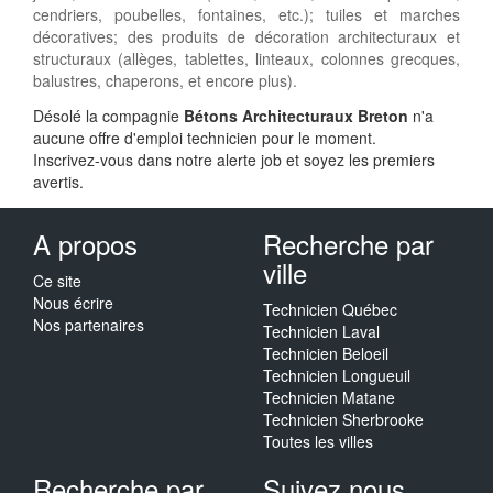
cendriers, poubelles, fontaines, etc.); tuiles et marches
décoratives; des produits de décoration architecturaux et
structuraux (allèges, tablettes, linteaux, colonnes grecques,
balustres, chaperons, et encore plus).
Désolé la compagnie
Bétons Architecturaux Breton
n'a
aucune offre d'emploi technicien pour le moment.
Inscrivez-vous dans notre alerte job et soyez les premiers
avertis.
A propos
Recherche par
ville
Ce site
Nous écrire
Technicien Québec
Nos partenaires
Technicien Laval
Technicien Beloeil
Technicien Longueuil
Technicien Matane
Technicien Sherbrooke
Toutes les villes
Recherche par
Suivez nous