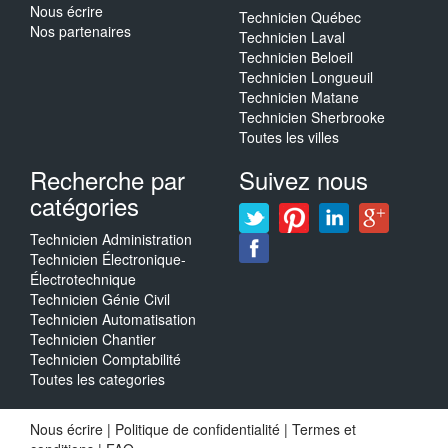
Nous écrire
Technicien Québec
Nos partenaires
Technicien Laval
Technicien Beloeil
Technicien Longueuil
Technicien Matane
Technicien Sherbrooke
Toutes les villes
Recherche par
Suivez nous
catégories
Technicien Administration
Technicien Électronique-
Électrotechnique
Technicien Génie Civil
Technicien Automatisation
Technicien Chantier
Technicien Comptabilité
Toutes les categories
Nous écrire
|
Politique de confidentialité
|
Termes et